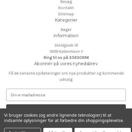
Besøg
Kontakt
Sitemap
Kategorier
Bøger
information
Staldgade 16
1699 København V
Ring til os på 33930996
Abonnér på vores nyhedsbrev
Få de seneste opdateringer om nye produkter og kommende
udsalg
E
-
m
a
Vi bruger cookies (og andre lignende teknologier) til at
i
indsamle oplysninger for at forbedre din shoppingoplevelse.
l
© 2026 Fotografisk Centers Boghandel
a