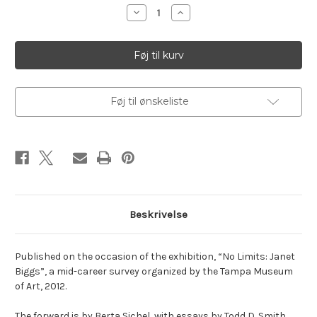
lager:
Reducer
Øg
antallet
antallet
af
af
Biggs,
Biggs,
Janet.
Janet.
No
No
Limits
Limits
Føj til ønskeliste
Beskrivelse
Published on the occasion of the exhibition, “No Limits: Janet
Biggs”, a mid-career survey organized by the Tampa Museum
of Art, 2012.
The forward is by Berta Sichel, with essays by Todd D. Smith,