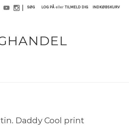
|
SØG
LOG PÅ
eller
TILMELD DIG
INDKØBSKURV
OGHANDEL
in. Daddy Cool print