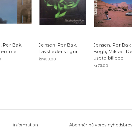
, Per Bak.
Jensen, Per Bak.
Jensen, Per Bak
 stemme
Tavshedens figur
Bogh, Mikkel. D
usete billede
0
kr450.00
kr75.00
information
Abonnér på vores nyhedsbre