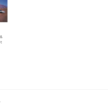
 &
et
v