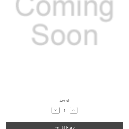
Aktuelt
Antal:
lager:
Reducer
Øg
antallet
antallet
af
af
Look
Look
&
&