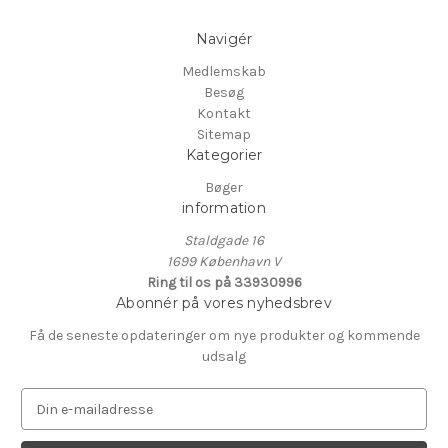
Navigér
Medlemskab
Besøg
Kontakt
Sitemap
Kategorier
Bøger
information
Staldgade 16
1699 København V
Ring til os på 33930996
Abonnér på vores nyhedsbrev
Få de seneste opdateringer om nye produkter og kommende
udsalg
E
-
m