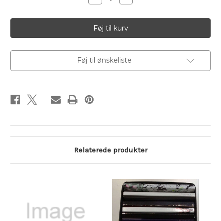
antallet
antallet
af
af
Objektiv
Objektiv
#22
#22
Føj til ønskeliste
Relaterede produkter