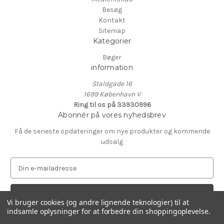
Besøg
Kontakt
Sitemap
Kategorier
Bøger
information
Staldgade 16
1699 København V
Ring til os på 33930996
Abonnér på vores nyhedsbrev
Få de seneste opdateringer om nye produkter og kommende
udsalg
E
-
m
a
Vi bruger cookies (og andre lignende teknologier) til at
i
indsamle oplysninger for at forbedre din shoppingoplevelse.
l
© 2026 Fotografisk Centers Boghandel