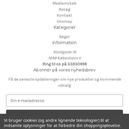
Medlemskab
Besøg
Kontakt
Sitemap
Kategorier
Bøger
information
Staldgade 16
1699 København V
Ring til os på 33930996
Abonnér på vores nyhedsbrev
Få de seneste opdateringer om nye produkter og kommende
udsalg
E
-
m
a
Vi bruger cookies (og andre lignende teknologier) til at
i
indsamle oplysninger for at forbedre din shoppingoplevelse.
l