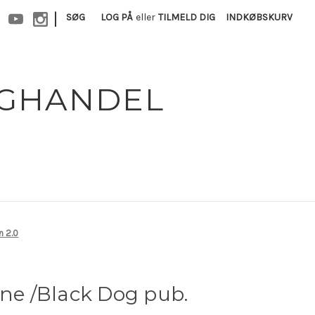
|
SØG
LOG PÅ
eller
TILMELD DIG
INDKØBSKURV
OGHANDEL
n 2.0
nne /Black Dog pub.